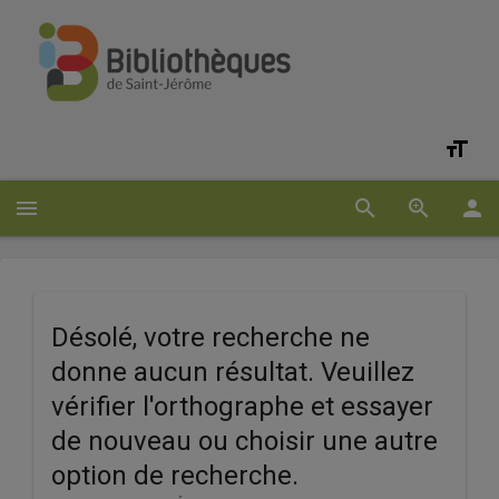
format_size
OPT
D'AC
menu
search
zoom_in
person
Résultat
Désolé, votre recherche ne
de
donne aucun résultat. Veuillez
recherche
vérifier l'orthographe et essayer
de nouveau ou choisir une autre
option de recherche.