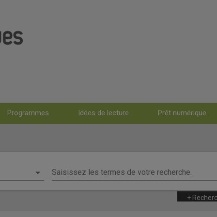
p
Programmes
Idées de lecture
Prêt numérique
énario
Saisissez les termes de votre recherche.
e simple
+ Recher