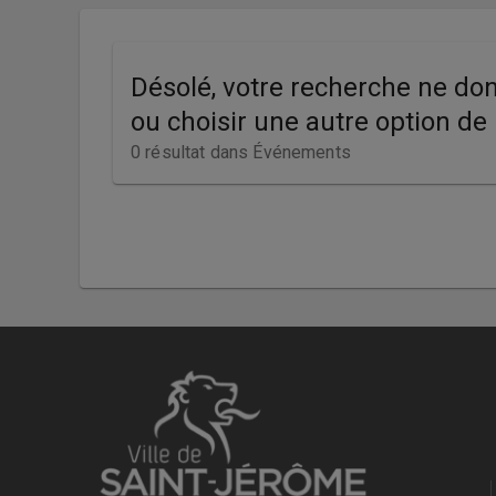
Livres i
Résultat
Périodiq
Désolé, votre recherche ne don
de
Films et s
ou choisir une autre option de
Musique
recherche
0 résultat dans
Événements
Événeme
Recherch
Recherch
Titre
Auteur
Sujet
Collectio
Éditeur
Cote