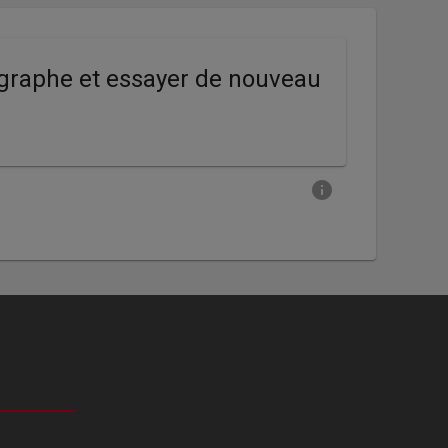
simple
hographe et essayer de nouveau
info
Facettes