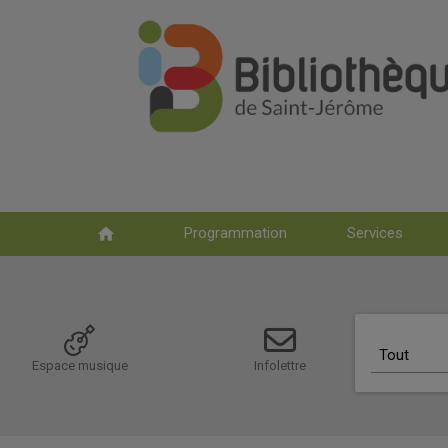
home
Programmation
Services
Choix du sc
Tout
Espace musique
Infolettre
Recherch
Tout