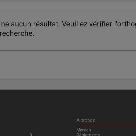
mprimés
ues
ne aucun résultat. Veuillez vérifier l'ort
eries télé
 recherche.
nts
e avancée
e alphabétique
n
À propos
Mission
Règlements