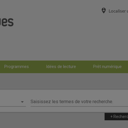
person_pin_circle
Localiser 
Programmes
Idées de lecture
Prêt numérique
énario
Saisissez les termes de votre recherche.
e simple
+ Recher