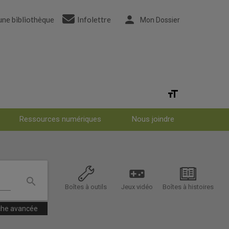
person
une bibliothèque
Infolettre
Mon Dossier
format_size
OPTIONS
D'ACCESSIBILI
Ressources numériques
Nous joindre
videogame_asset
search
Lancer
Boîtes à outils
Jeux vidéo
Boîtes à histoires
la
che avancée
recherche