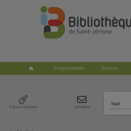
home
Programmation
Services
Choix du sc
Tout
Espace musique
Infolettre
Recherch
Tout