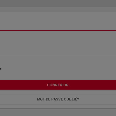
mprimés
ues
eries télé
nts
e avancée
e alphabétique
r
CONNEXION
n
MOT DE PASSE OUBLIÉ?